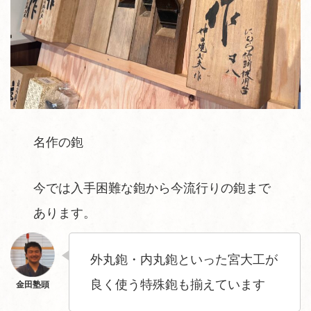
名作の鉋
今では入手困難な鉋から今流行りの鉋まで
あります。
外丸鉋・内丸鉋といった宮大工が
良く使う特殊鉋も揃えています