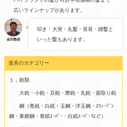
ハイブランドの鑿からお手頃価格の鑿まで
広いラインナップがあります。
叩き・大突・丸鑿・首長・鏝鑿と
いった鑿もあります。
道具のカテゴリー
１，鉋類
大鉋・小鉋・豆鉋・際鉋・丸鉋・面取り鉋
鋼（青紙・白紙・玉鋼・洋玉鋼・ｽｳｪｰﾃﾞﾝ
鋼・東郷鋼・青紙ｽｰﾊﾟｰ・白紙ｽｰﾊﾟｰなど）