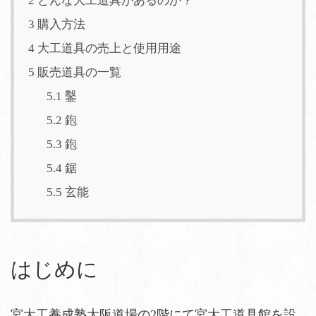
2
どんな大工道具があるのか？
3
購入方法
4
大工道具の売上と使用用途
5
販売道具の一覧
5.1
鑿
5.2
鉋
5.3
鉋
5.4
鋸
5.5
玄能
はじめに
宮大工養成塾大阪道場の2階にて宮大工道具館を設