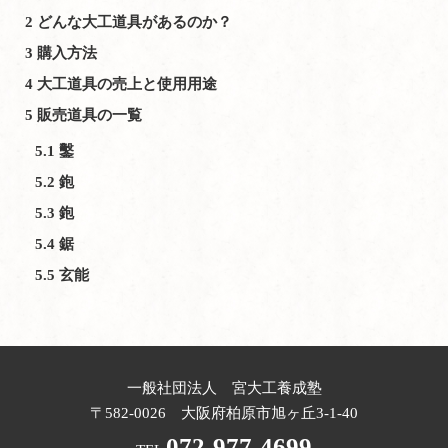
2
どんな大工道具があるのか？
3
購入方法
4
大工道具の売上と使用用途
5
販売道具の一覧
5.1
鑿
5.2
鉋
5.3
鉋
5.4
鋸
5.5
玄能
一般社団法人 宮大工養成塾
〒582-0026 大阪府柏原市旭ヶ丘3-1-40
072-977-4699