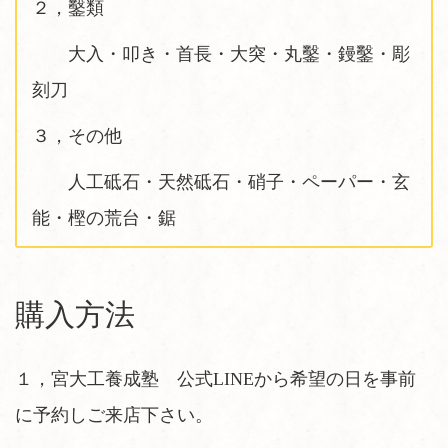
２，鑿類
大入・叩き・首長・大突・丸鑿・鏝鑿・彫
刻刀
３，その他
人工砥石・天然砥石・硝子・ペーパー・玄
能・樫の荒台・鋸
購入方法
１，宮大工養成塾 公式LINEから希望の日を事前
に予約しご来店下さい。